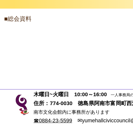
■総会資料
総会
木曜日~火曜日 10:00～16:00
一人事務局の
住所：774-0030 徳島県阿南市富岡
南市文化会館内に事務所があります
☎0884-23-5599
✉
yumehallciviccounci